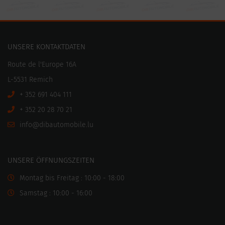
UNSERE KONTAKTDATEN
Route de l'Europe 16A
L-5531 Remich
+ 352 691 404 111
+ 352 20 28 70 21
ni
motuabid@of
ul.elibo
UNSERE ÖFFNUNGSZEITEN
Montag bis Freitag : 10:00 - 18:00
Samstag : 10:00 - 16:00