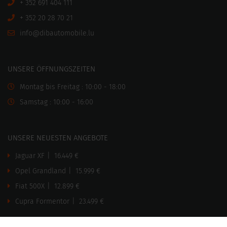
+ 352 691 404 111
+ 352 20 28 70 21
ni
motuabid@of
ul.elibo
UNSERE ÖFFNUNGSZEITEN
Montag bis Freitag : 10:00 - 18:00
Samstag : 10:00 - 16:00
UNSERE NEUESTEN ANGEBOTE
Jaguar XF
|
16.449 €
Opel Grandland
|
15.999 €
Fiat 500X
|
12.899 €
Cupra Formentor
|
23.499 €