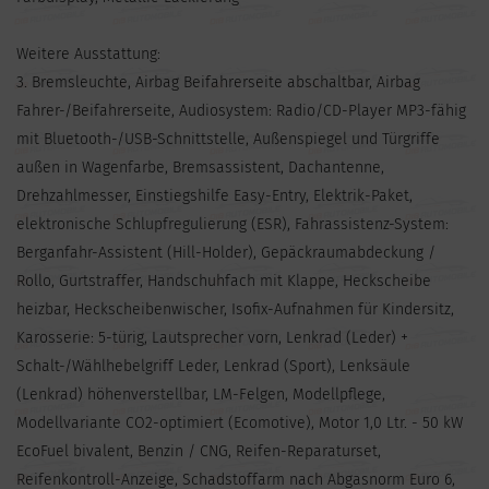
Weitere Ausstattung:
3. Bremsleuchte, Airbag Beifahrerseite abschaltbar, Airbag
Fahrer-/Beifahrerseite, Audiosystem: Radio/CD-Player MP3-fähig
mit Bluetooth-/USB-Schnittstelle, Außenspiegel und Türgriffe
außen in Wagenfarbe, Bremsassistent, Dachantenne,
Drehzahlmesser, Einstiegshilfe Easy-Entry, Elektrik-Paket,
elektronische Schlupfregulierung (ESR), Fahrassistenz-System:
Berganfahr-Assistent (Hill-Holder), Gepäckraumabdeckung /
Rollo, Gurtstraffer, Handschuhfach mit Klappe, Heckscheibe
heizbar, Heckscheibenwischer, Isofix-Aufnahmen für Kindersitz,
Karosserie: 5-türig, Lautsprecher vorn, Lenkrad (Leder) +
Schalt-/Wählhebelgriff Leder, Lenkrad (Sport), Lenksäule
(Lenkrad) höhenverstellbar, LM-Felgen, Modellpflege,
Modellvariante CO2-optimiert (Ecomotive), Motor 1,0 Ltr. - 50 kW
EcoFuel bivalent, Benzin / CNG, Reifen-Reparaturset,
Reifenkontroll-Anzeige, Schadstoffarm nach Abgasnorm Euro 6,