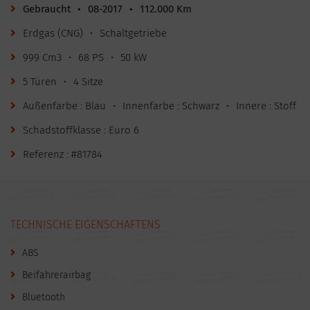
Gebraucht
•
08-2017
•
112.000 Km
Erdgas (CNG)
•
Schaltgetriebe
999 Cm3
•
68 PS
•
50 kW
5 Türen
•
4 Sitze
Außenfarbe : Blau
•
Innenfarbe : Schwarz
•
Innere : Stoff
Schadstoffklasse : Euro 6
Referenz : #81784
TECHNISCHE EIGENSCHAFTENS
ABS
Beifahrerairbag
Bluetooth