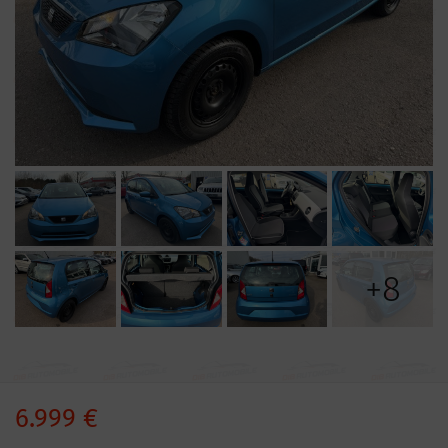
+8
6.999 €