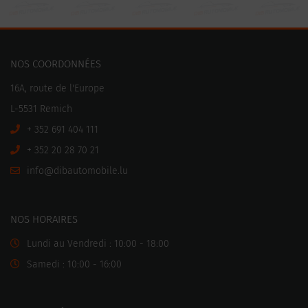
NOS COORDONNÉES
16A, route de l'Europe
L-5531 Remich
+ 352 691 404 111
+ 352 20 28 70 21
ni
motuabid@of
ul.elibo
NOS HORAIRES
Lundi au Vendredi : 10:00 - 18:00
Samedi : 10:00 - 16:00