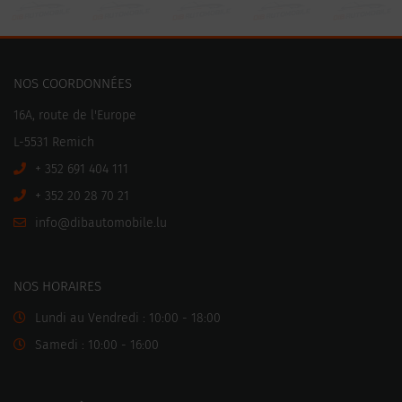
NOS COORDONNÉES
16A, route de l'Europe
L-5531 Remich
+ 352 691 404 111
+ 352 20 28 70 21
ni
motuabid@of
ul.elibo
NOS HORAIRES
Lundi au Vendredi : 10:00 - 18:00
Samedi : 10:00 - 16:00