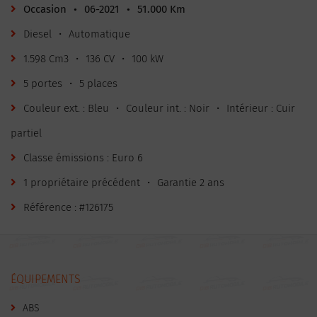
Occasion
•
06-2021
•
51.000 Km
Diesel
•
Automatique
1.598 Cm3
•
136 CV
•
100 kW
5 portes
•
5 places
Couleur ext. : Bleu
•
Couleur int. : Noir
•
Intérieur : Cuir
partiel
Classe émissions : Euro 6
1 propriétaire précédent
•
Garantie 2 ans
Référence : #126175
ÉQUIPEMENTS
ABS