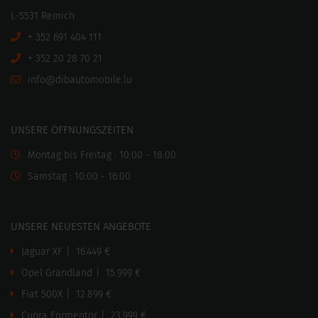
L-5531 Remich
+ 352 691 404 111
+ 352 20 28 70 21
ni
motuabid@of
ul.elibo
UNSERE ÖFFNUNGSZEITEN
Montag bis Freitag : 10:00 - 18:00
Samstag : 10:00 - 16:00
UNSERE NEUESTEN ANGEBOTE
Jaguar XF
|
16.449 €
Opel Grandland
|
15.999 €
Fiat 500X
|
12.899 €
Cupra Formentor
|
23.999 €