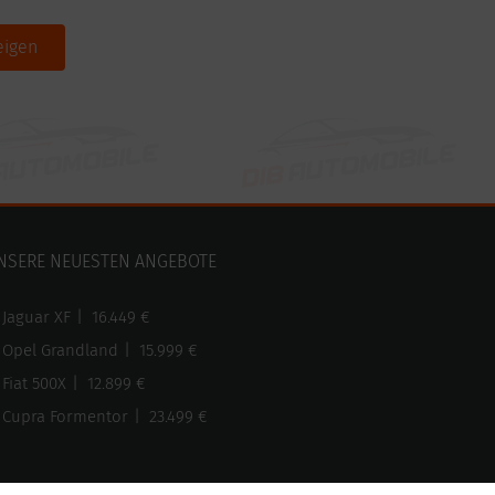
eigen
NSERE NEUESTEN ANGEBOTE
Jaguar XF
|
16.449 €
Opel Grandland
|
15.999 €
Fiat 500X
|
12.899 €
Cupra Formentor
|
23.499 €