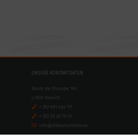
UNSERE KONTAKTDATEN
Route de l'Europe 16A
L-5531 Remich
+ 352 691 404 111
+ 352 20 28 70 21
ni
motuabid@of
ul.elibo