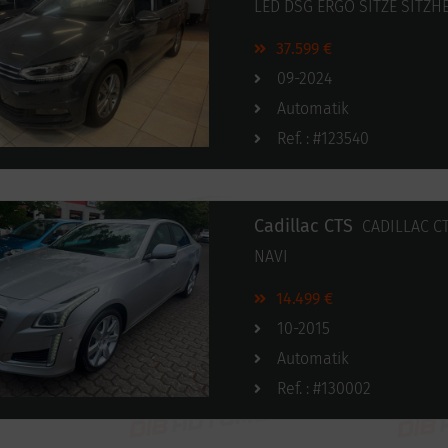
LED DSG ERGO SITZE SITZH
37.599 €
09-2024
Automatik
Ref. : #123540
Cadillac CTS
CADILLAC C
NAVI
14.499 €
10-2015
Automatik
Ref. : #130002