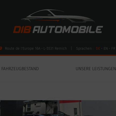
Route de l'Europe 16A • L-5531 Remich
|
Sprachen :
DE
•
EN
•
FR
FAHRZEUGBESTAND
UNSERE LEISTUNGE