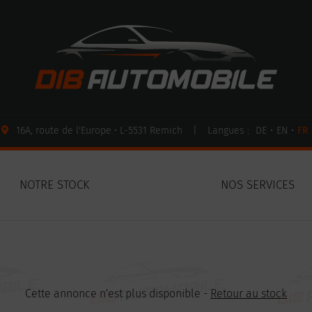
16A, route de l'Europe • L-5531 Remich
|
Langues :
DE
•
EN
•
FR
NOTRE STOCK
NOS SERVICES
Cette annonce n'est plus disponible -
Retour au stock