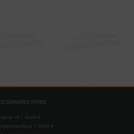
OS DERNIÈRES OFFRES
Jaguar XF
|
16.449 €
Opel Grandland
|
15.999 €