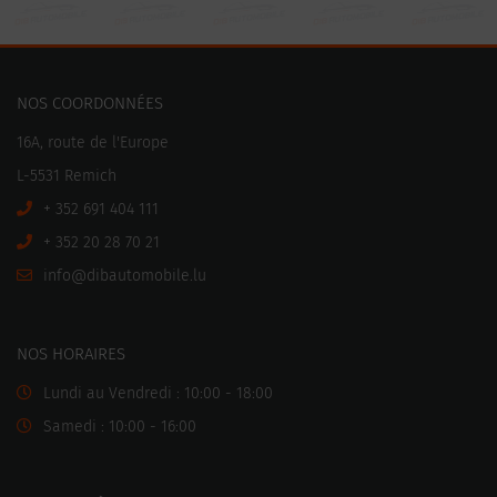
NOS COORDONNÉES
16A, route de l'Europe
L-5531 Remich
+ 352 691 404 111
+ 352 20 28 70 21
ni
motuabid@of
ul.elibo
NOS HORAIRES
Lundi au Vendredi : 10:00 - 18:00
Samedi : 10:00 - 16:00