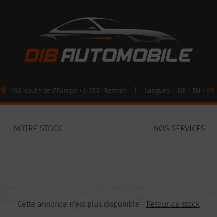
16A, route de l'Europe • L-5531 Remich
|
Langues :
DE
•
EN
•
FR
NOTRE STOCK
NOS SERVICES
Cette annonce n'est plus disponible -
Retour au stock