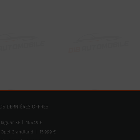
OS DERNIÈRES OFFRES
Jaguar XF
|
16.449 €
Opel Grandland
|
15.999 €