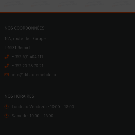
NOS COORDONNÉES
16A, route de l'Europe
L-5531 Remich
+ 352 691 404 111
+ 352 20 28 70 21
ni
motuabid@of
ul.elibo
NOS HORAIRES
Lundi au Vendredi : 10:00 - 18:00
Samedi : 10:00 - 16:00