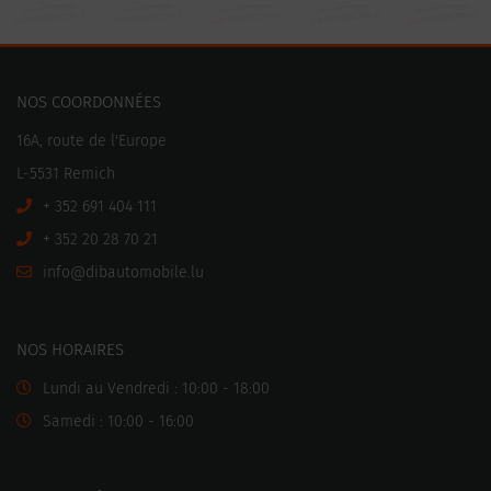
NOS COORDONNÉES
16A, route de l'Europe
L-5531 Remich
+ 352 691 404 111
+ 352 20 28 70 21
ni
motuabid@of
ul.elibo
NOS HORAIRES
Lundi au Vendredi : 10:00 - 18:00
Samedi : 10:00 - 16:00