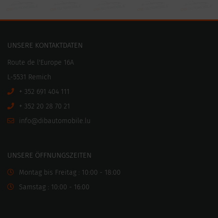
UNSERE KONTAKTDATEN
Route de l'Europe 16A
L-5531 Remich
+ 352 691 404 111
+ 352 20 28 70 21
ni
motuabid@of
ul.elibo
UNSERE ÖFFNUNGSZEITEN
Montag bis Freitag : 10:00 - 18:00
Samstag : 10:00 - 16:00