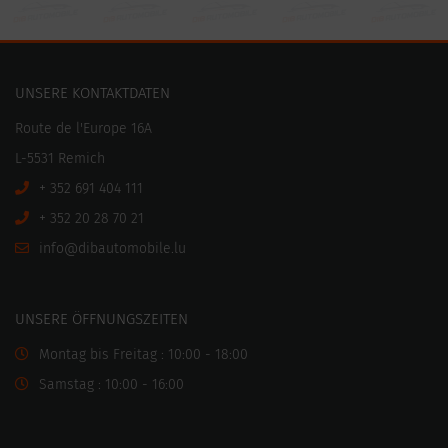
UNSERE KONTAKTDATEN
Route de l'Europe 16A
L-5531 Remich
+ 352 691 404 111
+ 352 20 28 70 21
ni
motuabid@of
ul.elibo
UNSERE ÖFFNUNGSZEITEN
Montag bis Freitag : 10:00 - 18:00
Samstag : 10:00 - 16:00