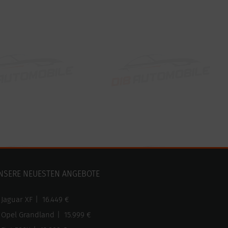
NSERE NEUESTEN ANGEBOTE
Jaguar XF
|
16.449 €
Opel Grandland
|
15.999 €