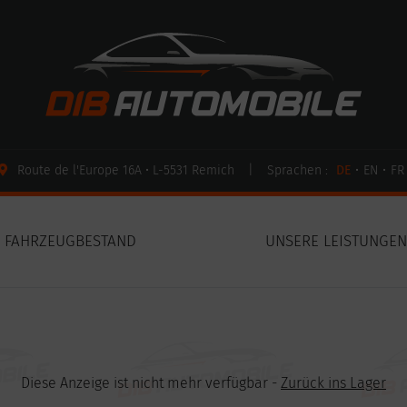
Route de l'Europe 16A • L-5531 Remich
|
Sprachen :
DE
•
EN
•
FR
FAHRZEUGBESTAND
UNSERE LEISTUNGE
Diese Anzeige ist nicht mehr verfügbar -
Zurück ins Lager